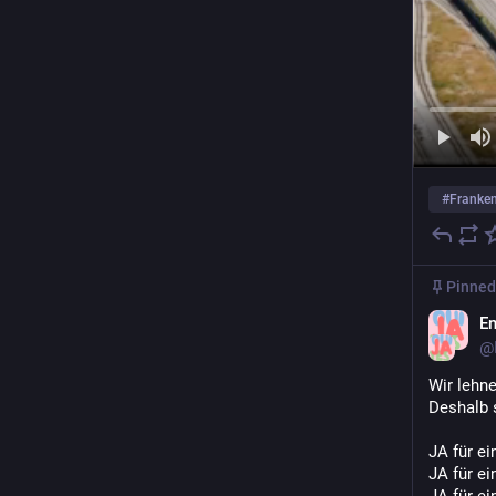
#
Franke
Pinned
En
@
Wir lehn
Deshalb 
JA für e
JA für ei