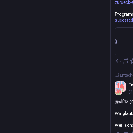
zurueck-a
Programm
suedstad
Entsch
En
@
@
xlf42
Wir glau
Weil schö