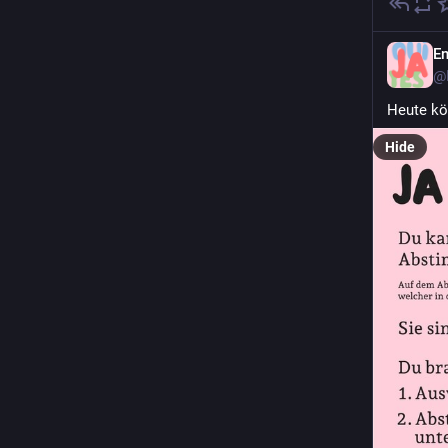
En
@
Heute kö
Hide