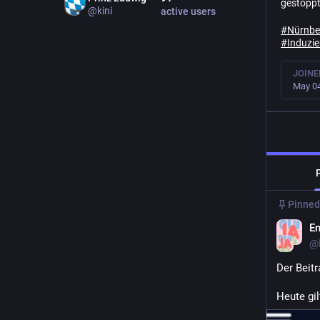
gestoppt
@
kini
active users
#
Nürnbe
#
Induzie
JOINE
May 04
Pinned
En
@
Der Beitr
Heute gil