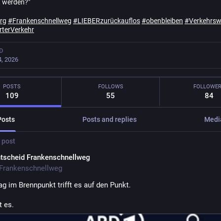
 werden?"
rg
#
Frankenschnellweg
#
LIEBERzurückauflos
#
obenbleiben
#
Verkehrs
rterVerkehr
D
, 2026
POSTS
FOLLOWS
FOLLOWE
109
55
84
Posts
Posts and replies
Medi
 post
tscheid Frankenschnellweg
Frankenschnellweg
ag im Brennpunkt trifft es auf den Punkt.
t es.