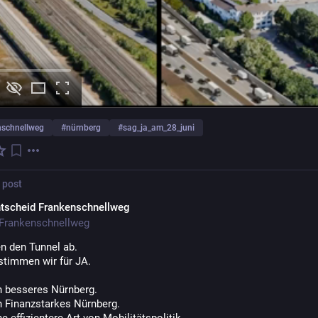
nschnellweg
#
nürnberg
#
sag_ja_am_28_juni
 post
tscheid Frankenschnellweg
Frankenschnellweg
en den Tunnel ab.
stimmen wir für JA.
in besseres Nürnberg.
n Finanzstarkes Nürnberg.