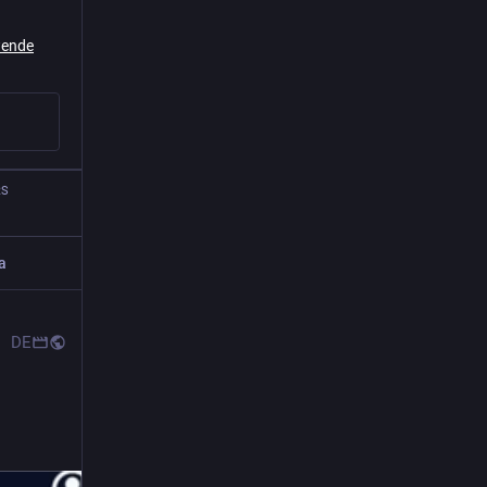
wende
RS
a
DE