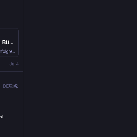
Frankenschnellweg | zurück auf los | Mach den Bürgerentscheid erfolgreich | Stopp Ausbau des Frankenschnellwegs
Frankenschnellweg | zurück auf los | Mach den Bürgerentscheid erfolgreich | Stopp Ausbau des Frankenschnellwegs
Jul 4
DE
st.