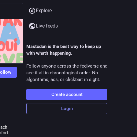
Explore
Live feeds
Mastodon is the best way to keep up
with what's happening.
Follow anyone across the fediverse and
ollow
see it all in chronological order. No
algorithms, ads, or clickbait in sight.
Create account
Login
nach
ofort