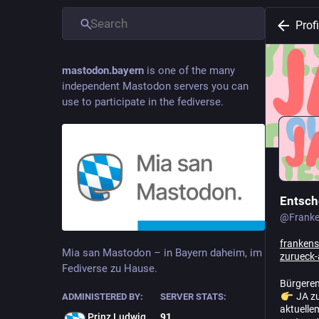
Profi
mastodon.bayern
is one of the many
independent Mastodon servers you can
use to participate in the fediverse.
Entsch
@
Frank
frankens
Mia san Mastodon – in Bayern daheim, im
zurueck-
Fediverse zu Hause.
Bürgeren
JA zu
ADMINISTERED BY:
SERVER STATS:
aktuelle
Prinz Ludwig
91