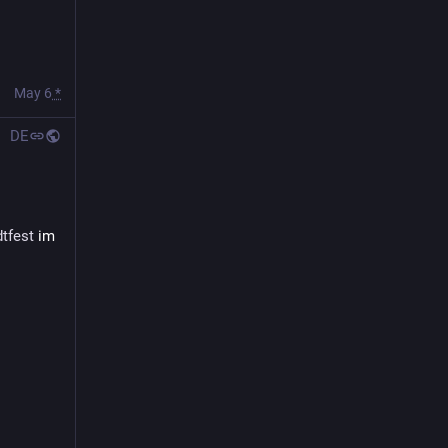
May 6
*
DE
tfest
 im 