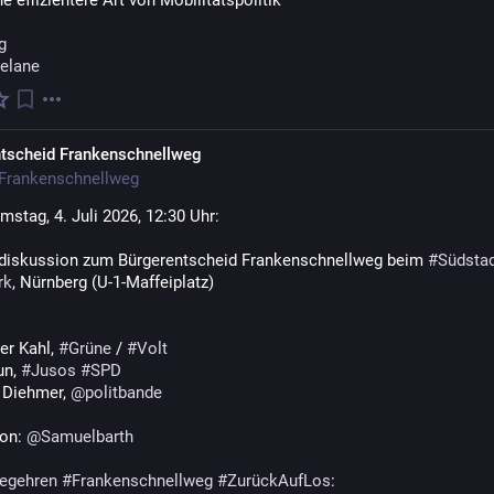
ne effizientere Art von Mobilitätspolitik
g
elane
tscheid Frankenschnellweg
Frankenschnellweg
stag, 4. Juli 2026, 12:30 Uhr: 
iskussion zum Bürgerentscheid Frankenschnellweg beim 
#
Südstad
rk
, Nürnberg (U-1-Maffeiplatz)
er Kahl, 
#
Grüne
 / 
#
Volt
un, 
#
Jusos
#
SPD
 Diehmer, 
@
politbande
on: 
@
Samuelbarth
egehren
#
Frankenschnellweg
#
ZurückAufLos
: