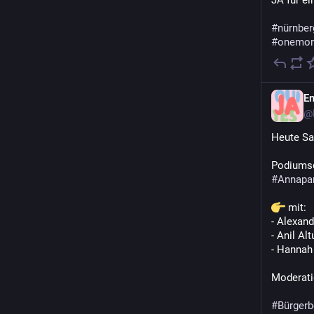
JA für ei
#
nürnber
#
onemor
En
@
Heute Sam
Podiumsd
#
Annapa
 mit:
- Alexand
- Anil Alt
- Hannah
Moderati
#
Bürgerb